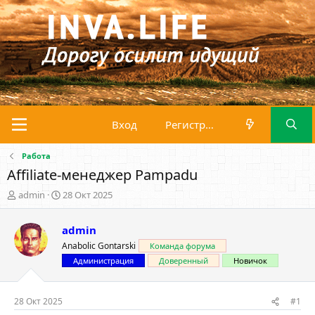
Вход
Регистрация
Работа
Affiliate-менеджер Pampadu
А
Д
admin
28 Окт 2025
в
а
т
т
admin
о
а
р
н
Anabolic Gontarski
Команда форума
т
а
Администрация
Доверенный
Новичок
е
ч
м
а
ы
л
28 Окт 2025
#1
а