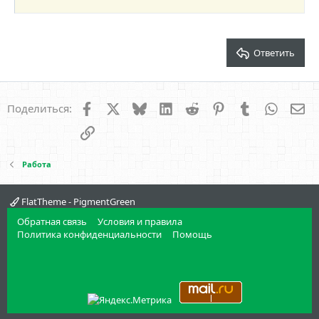
22
Times New Roman
26
Trebuchet MS
Verdana
Ответить
Facebook
X
Bluesky
LinkedIn
Reddit
Pinterest
Tumblr
WhatsA
Эл
Поделиться:
Ссылка
Работа
FlatTheme - PigmentGreen
Обратная связь
Условия и правила
Политика конфиденциальности
Помощь