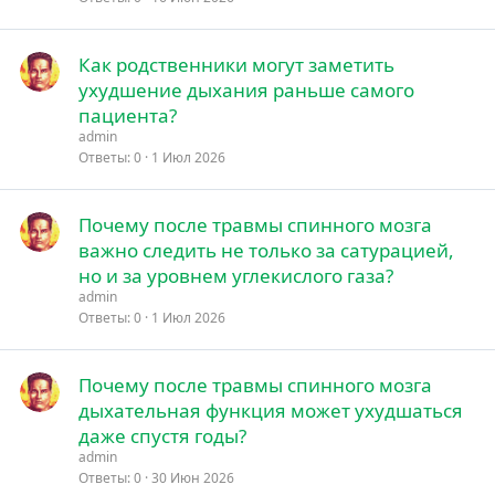
о
е
п
Как родственники могут заметить
л
ухудшение дыхания раньше самого
е
н
пациента?
о
admin
Ответы
0
1 Июл 2026
Почему после травмы спинного мозга
важно следить не только за сатурацией,
но и за уровнем углекислого газа?
admin
Ответы
0
1 Июл 2026
Почему после травмы спинного мозга
дыхательная функция может ухудшаться
даже спустя годы?
admin
Ответы
0
30 Июн 2026