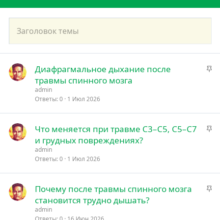
З
Диафрагмальное дыхание после
а
травмы спинного мозга
к
admin
р
Ответы
0
1 Июл 2026
е
п
З
Что меняется при травме C3–C5, C5–C7
л
а
и грудных повреждениях?
е
к
admin
н
р
Ответы
0
1 Июл 2026
о
е
п
З
Почему после травмы спинного мозга
л
а
становится трудно дышать?
е
к
admin
н
р
Ответы
0
16 Июн 2026