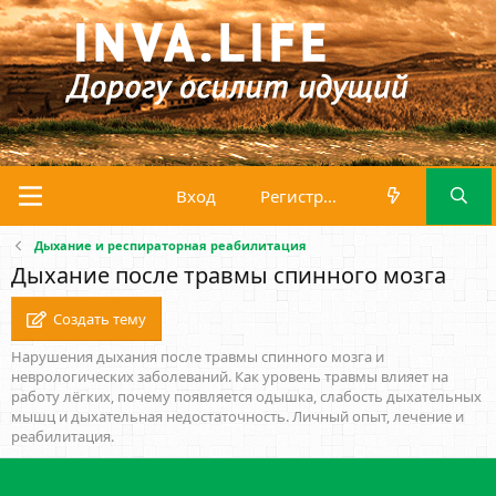
Вход
Регистрация
Дыхание и респираторная реабилитация
Дыхание после травмы спинного мозга
Создать тему
Нарушения дыхания после травмы спинного мозга и
неврологических заболеваний. Как уровень травмы влияет на
работу лёгких, почему появляется одышка, слабость дыхательных
мышц и дыхательная недостаточность. Личный опыт, лечение и
реабилитация.
Фильтры