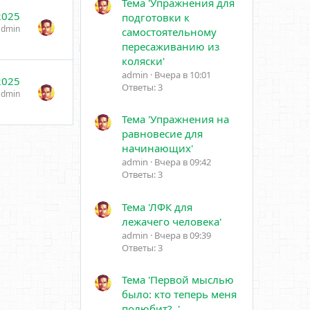
Тема 'Упражнения для
2025
подготовки к
admin
самостоятельному
пересаживанию из
коляски'
admin
Вчера в 10:01
2025
Ответы: 3
admin
Тема 'Упражнения на
равновесие для
начинающих'
admin
Вчера в 09:42
Ответы: 3
Тема 'ЛФК для
лежачего человека'
admin
Вчера в 09:39
Ответы: 3
Тема 'Первой мыслью
было: кто теперь меня
полюбит?..'