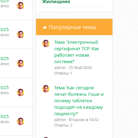
2025
Жилищник
admin
🔥 Популярные темы
2025
admin
Тема 'Электронный
сертификат ТСР. Как
работает новая
2025
система?'
admin
admin
25 Май 2026
Ответы: 1
2025
Тема 'Как сегодня
admin
лечат болезнь Гоше и
почему таблетки
подходят не каждому
пациенту?'
2025
admin
Вторник в 14:32
admin
Ответы: 2