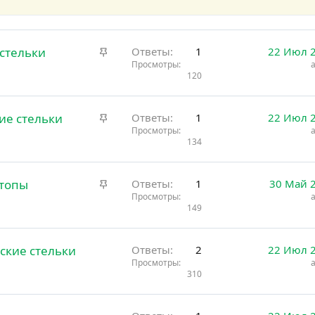
З
стельки
Ответы
1
22 Июл 
а
Просмотры
120
к
р
е
З
ие стельки
Ответы
1
22 Июл 
п
а
Просмотры
л
134
к
е
р
н
е
З
стопы
о
Ответы
1
30 Май 
п
а
Просмотры
л
149
к
е
р
н
е
ские стельки
о
Ответы
2
22 Июл 
п
Просмотры
л
310
е
н