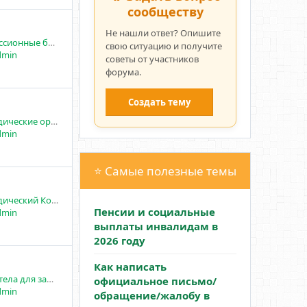
сообществу
Не нашли ответ? Опишите
Купить Компрессионные бандажи
свою ситуацию и получите
dmin
советы от участников
форума.
Создать тему
Купить Ортопедические ортезы на плечевые суставы
dmin
⭐ Самые полезные темы
Купить Ортопедический Корсет реклинатор
Пенсии и социальные
dmin
выплаты инвалидам в
2026 году
Как написать
Купить защиту тела для занятий спортом
официальное письмо/
dmin
обращение/жалобу в