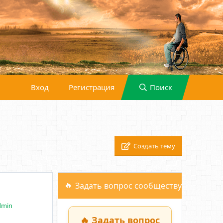
Вход
Регистрация
Поиск
Создать тему
Задать вопрос сообществу
dmin
🔥 Задать вопрос