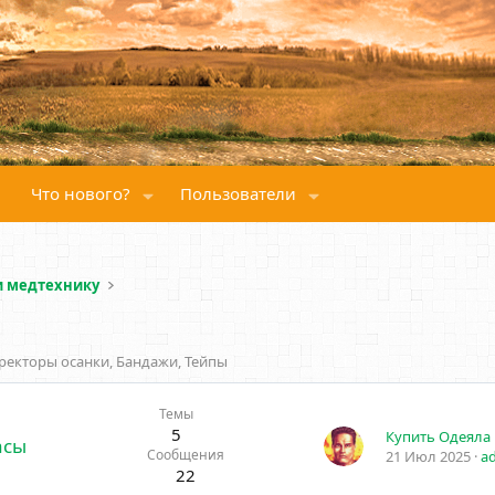
Что нового?
Пользователи
 и медтехнику
рректоры осанки, Бандажи, Тейпы
Темы
5
Купить Одеяла
асы
Сообщения
21 Июл 2025
a
22