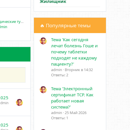
Жилищник
Купить Ортопедические туторы для ног
🔥 Популярные темы
dmin
Тема 'Как сегодня
лечат болезнь Гоше и
почему таблетки
Фильтры
подходят не каждому
пациенту?'
admin
Вторник в 14:32
Ответы: 2
Тема 'Электронный
сертификат ТСР. Как
2025
работает новая
admin
система?'
admin
25 Май 2026
Ответы: 1
2025