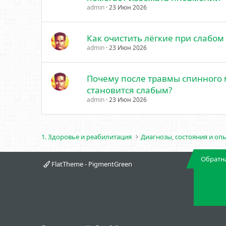
admin
23 Июн 2026
Как очистить лёгкие при слабом
admin
23 Июн 2026
Почему после травмы спинного 
становится слабым?
admin
23 Июн 2026
1. Здоровье и реабилитация
Диагнозы, состояния и оп
Обратна
FlatTheme - PigmentGreen