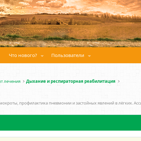
Что нового?
Пользователи
ыт лечения
Дыхание и респираторная реабилитация
мокроты, профилактика пневмонии и застойных явлений в лёгких. Асс