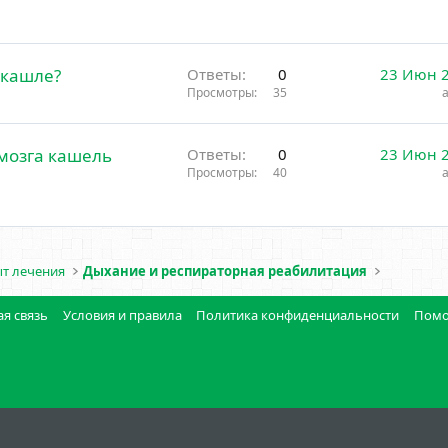
 кашле?
Ответы
0
23 Июн 
Просмотры
35
мозга кашель
Ответы
0
23 Июн 
Просмотры
40
ыт лечения
Дыхание и респираторная реабилитация
я связь
Условия и правила
Политика конфиденциальности
Пом