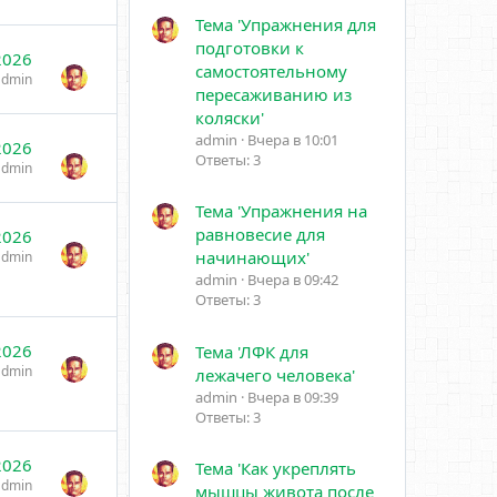
Тема 'Упражнения для
подготовки к
2026
самостоятельному
admin
пересаживанию из
коляски'
admin
Вчера в 10:01
2026
Ответы: 3
admin
Тема 'Упражнения на
равновесие для
2026
начинающих'
admin
admin
Вчера в 09:42
Ответы: 3
2026
Тема 'ЛФК для
admin
лежачего человека'
admin
Вчера в 09:39
Ответы: 3
2026
Тема 'Как укреплять
admin
мышцы живота после