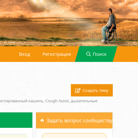
Вход
Регистрация
Поиск
Создать тему
истированный кашель, Cough Assist, дыхательные
Задать вопрос сообществу
Фильтры