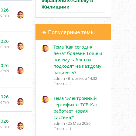
обращение/жалобу в
Жилищник
2026
admin
🔥 Популярные темы
2026
Тема 'Как сегодня
admin
лечат болезнь Гоше и
почему таблетки
2026
подходят не каждому
admin
пациенту?'
admin
Вторник в 14:32
Ответы: 2
2026
Тема 'Электронный
admin
сертификат ТСР. Как
работает новая
система?'
2026
admin
25 Май 2026
admin
Ответы: 1