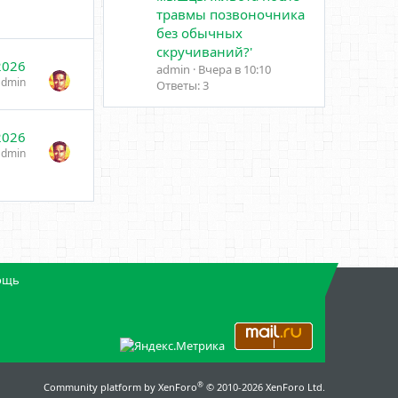
травмы позвоночника
без обычных
скручиваний?'
2026
admin
Вчера в 10:10
admin
Ответы: 3
2026
admin
ощь
®
Community platform by XenForo
© 2010-2026 XenForo Ltd.