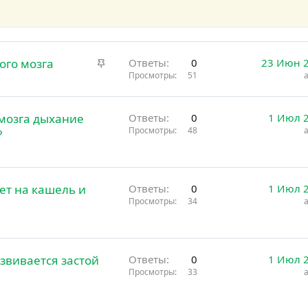
З
ого мозга
Ответы
0
23 Июн 
а
Просмотры
51
к
р
мозга дыхание
Ответы
0
1 Июл 
е
Просмотры
48
?
п
л
е
н
ет на кашель и
Ответы
0
1 Июл 
о
Просмотры
34
звивается застой
Ответы
0
1 Июл 
Просмотры
33