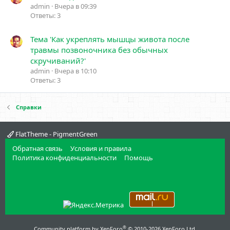
admin
Вчера в 09:39
Ответы: 3
Тема 'Как укреплять мышцы живота после
травмы позвоночника без обычных
скручиваний?'
admin
Вчера в 10:10
Ответы: 3
Справки
FlatTheme - PigmentGreen
Обратная связь
Условия и правила
Политика конфиденциальности
Помощь
®
Community platform by XenForo
© 2010-2026 XenForo Ltd.