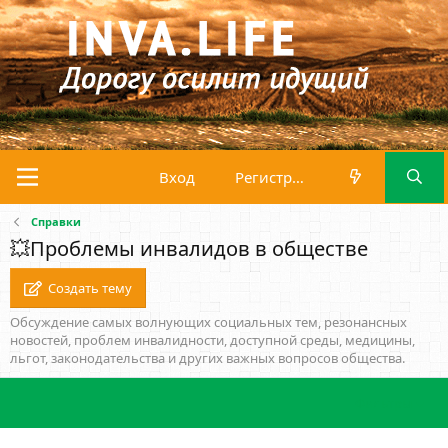
Вход
Регистрация
Справки
💥Проблемы инвалидов в обществе
Создать тему
Обсуждение самых волнующих социальных тем, резонансных
новостей, проблем инвалидности, доступной среды, медицины,
льгот, законодательства и других важных вопросов общества.
Фильтры